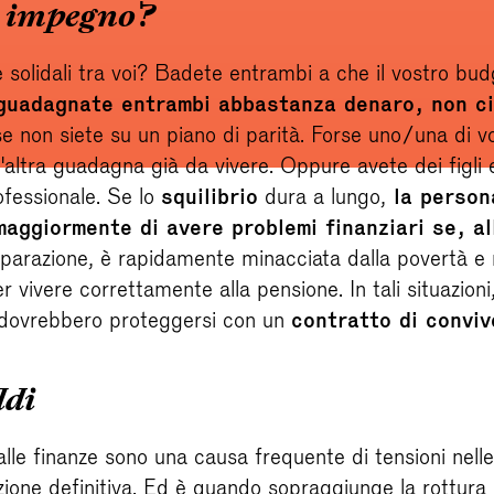
 impegno?
solidali tra voi? Badete entrambi a che il vostro budg
guadagnate entrambi abbastanza denaro, non ci
 se non siete su un piano di parità. Forse uno/una di 
l'altra guadagna già da vivere. Oppure avete dei figli
rofessionale. Se lo
squilibrio
dura a lungo,
la persona
maggiormente di avere problemi finanziari se, al
eparazione, è rapidamente minacciata dalla povertà e
er vivere correttamente alla pensione. In tali situazion
 dovrebbero proteggersi con un
contratto di conviv
ldi
lle finanze sono una causa frequente di tensioni nelle
zione definitiva. Ed è quando sopraggiunge la rottura 