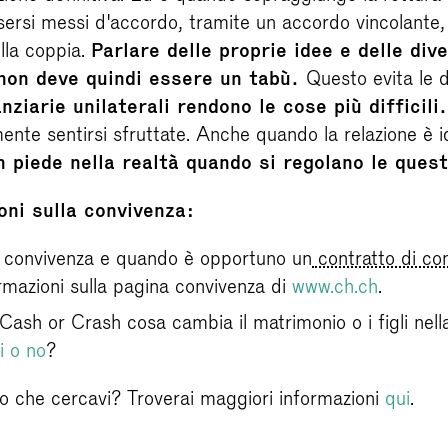
ersi messi d'accordo, tramite un accordo vincolante, 
ella coppia.
Parlare delle proprie idee e delle div
 non deve quindi essere un tabù.
Questo evita le d
ziarie unilaterali rendono le cose più difficili.
te sentirsi sfruttate. Anche quando la relazione è id
 piede nella realtà quando si regolano le quest
oni sulla convivenza:
 convivenza e quando è opportuno un
contratto di co
rmazioni sulla pagina convivenza di
www.ch.ch
.
ash or Crash cosa cambia il matrimonio o i figli nel
i o no
?
lo che cercavi? Troverai maggiori informazioni
qui
.