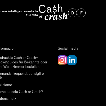
care intelligentemente la
D
F
tua vita
nformazioni
Social media
druckte Cash or Crash-
cketguides für Bekannte oder
rs Wartezimmer bestellen
mande frequenti, consigli e
nk
i siamo
me calcola Cash or Crash?
tenschutz