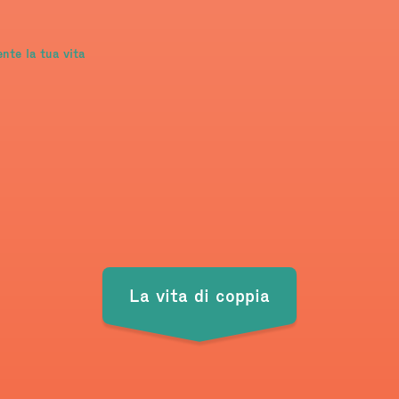
nte la tua vita
La vita di coppia