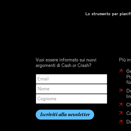
Lo strumento per pianifi
Vuoi essere informato sui nuovi
Più i
argomenti di Cash or Crash?
Ge
Po
fü
Do
li
Ch
Co
Da