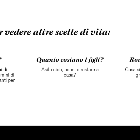
 vedere altre scelte di vita:
?
Quanto costano i figli?
Rou
i di
Asilo nido, nonni o restare a
Cosa si
rmini di
casa?
g
anti per